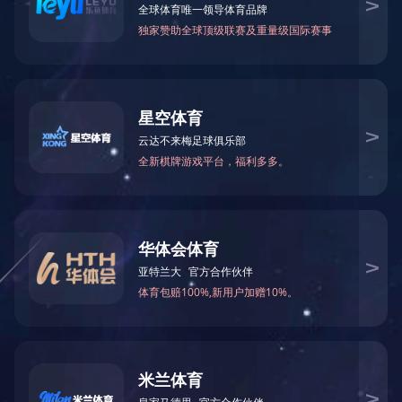
球团矿、烧结矿、块矿高温冶
冶金石灰活性度测定仪
焦化行业检测及优化配煤设备
联系我们
金性能检测系统
烧结、球团优化配矿研究设备
高炉配吹煤检测设备
矿石、焦炭物理检测及制样设备
冶金渣、保护渣等高温物性检
冶金石灰活性度测定仪
测设备
工业分析、测硫仪等
矿石、焦炭物理检测及制样设
工业分析、测硫仪等
备
氢冶金检测设备
膨润土
标准下载
企业荣誉
设备视频
QTDF-01直接还原炉用
铁矿石低温动态还原粉