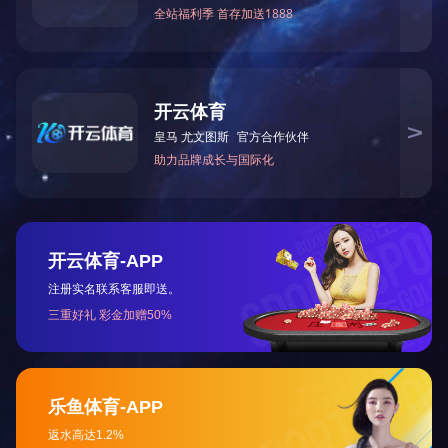
Copyright © 2022 问鼎网页版登录入口 Inc All Right Reserved.
辽ICP备20
001023号-1
营业执照
技术支持：
鞍山龙采
电话：0412-8252920 0412-8252930 传真：0412-8246602 手机：1305
0084493 售后服务部：0412-8285080 新疆市场部 手机：1864124283
5 电话：0991-3651089
网站部分资源来自互联网公开渠道 如有侵权请及时联系本司删除
问鼎（中国）
电话
短信
产品
LD.COM-乐动（中国）
|
华体会在线平台
|
开云在线(中国)唯一
官方网站
|
华体会官方端网站登录入口
|
米兰·(milan)中国官方