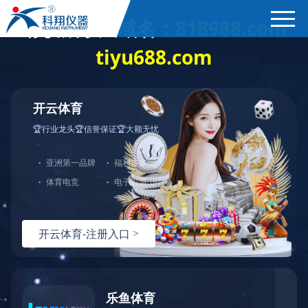
问鼎（中国）
产品展示
＞
公司简介
焦炭高温性能检测系统
新闻中心
焦化行业检测及优化配煤设备
企业业绩
球团矿/烧结矿/块矿高温冶金性能检测系统
消息：我公司研发的焦炭反应性制样系统，全部制样过程机械化操作，没
产品搜索 >
技术交流
烧结/球团优化配矿研究设备
CSS-01膨润土过筛率测定仪（超声波法）
视频观赏
高炉配吹煤检测设备
标准下载
冶金渣、保护渣等高温物性检测设备
企业荣誉